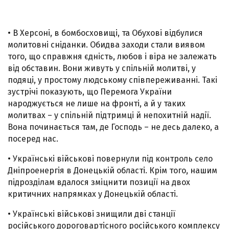
• В Херсоні, в бомбосховищі, та Обухові відбулися
молитовні сніданки. Обидва заходи стали виявом
того, що справжня єдність, любов і віра не залежать
від обставин. Вони живуть у спільній молитві, у
подяці, у простому людському співпереживанні. Такі
зустрічі показують, що Перемога України
народжується не лише на фронті, а й у таких
молитвах – у спільній підтримці й непохитній надії.
Вона починається там, де Господь – не десь далеко, а
посеред нас.
• Українські військові повернули під контроль село
Дніпроенергія в Донецькій області. Крім того, нашим
підрозділам вдалося зміцнити позиції на двох
критичних напрямках у Донецькій області.
• Українські військові знищили дві станції
російського дороговартісного російського комплексу