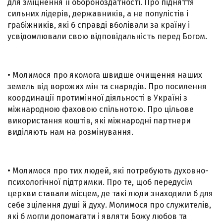
для зміцнення її обороноздатності. Про підняття
сильних лідерів, державників, а не популістів і
грабіжників, які б справді вболівали за країну і
усвідомлювали свою відповідальність перед Богом.
• Молимося про якомога швидше очищення наших
земель від ворожих мін та снарядів. Про посилення
координації протимінної діяльності в Україні з
міжнародною фаховою спільнотою. Про цільове
використання коштів, які міжнародні партнери
виділяють нам на розмінування.
• Молимося про тих людей, які потребують духовно-
психологічної підтримки. Про те, щоб передусім
церкви ставали місцем, де такі люди знаходили б для
себе зцілення душі й духу. Молимося про служителів,
які б могли допомагати і являти Божу любов та