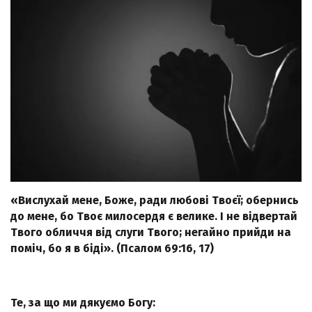
«Вислухай мене, Боже, ради любові Твоєї; обернись
до мене, бо Твоє милосердя є велике. І не відвертай
Твого обличчя від слуги Твого; негайно прийди на
поміч, бо я в біді». (Псалом 69:16, 17)
Те, за що ми дякуємо Богу: