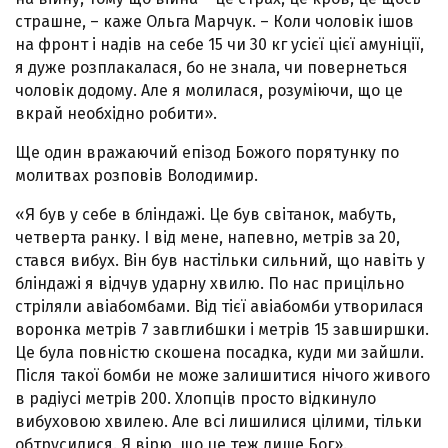
страшне, – каже Ольга Марчук. – Коли чоловік ішов
на фронт і надів на себе 15 чи 30 кг усієї цієї амуніції,
я дуже розплакалася, бо не знала, чи повернеться
чоловік додому. Але я молилася, розуміючи, що це
вкрай необхідно робити».
Ще один вражаючий епізод Божого порятунку по
молитвах розповів Володимир.
«Я був у себе в бліндажі. Це був світанок, мабуть,
четверта ранку. І від мене, напевно, метрів за 20,
стався вибух. Він був настільки сильний, що навіть у
бліндажі я відчув ударну хвилю. По нас прицільно
стріляли авіабомбами. Від тієї авіабомби утворилася
воронка метрів 7 завглибшки і метрів 15 завширшки.
Це була повністю скошена посадка, куди ми зайшли.
Після такої бомби не може залишитися нічого живого
в радіусі метрів 200. Хлопців просто відкинуло
вибуховою хвилею. Але всі лишилися цілими, тільки
обтрусилися. Я вірю, що це теж лише Бог».