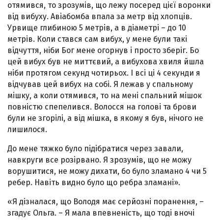
отямився, то зрозумів, що лежу посеред цієї воронки
від вибуху. Авіабомба впала за метр від хлопців.
Урвище глибиною 5 метрів, а в діаметрі – до 10
метрів. Коли стався сам вибух, у мене були такі
відчуття, ніби Бог мене огорнув і просто зберіг. Бо
цей вибух був не миттєвий, а вибухова хвиля йшла
ніби протягом секунд чотирьох. І всі ці 4 секунди я
відчував цей вибух на собі. Я лежав у спальному
мішку, а коли отямився, то на мені спальний мішок
повністю спепелився. Волосся на голові та брови
були не згорілі, а від мішка, в якому я був, нічого не
лишилося.
До мене тяжко було підібратися через завали,
навкруги все розірвано. Я зрозумів, що не можу
ворушитися, не можу дихати, бо було зламано 4 чи 5
ребер. Навіть видно було що ребра зламані».
«Я дізналася, що Володя має серйозні поранення, –
згадує Ольга. – Я мала впевненість, що тоді вночі