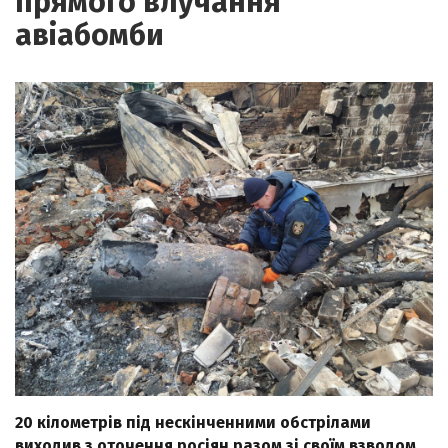
прямого влучання
авіабомби
20 кілометрів під нескінченними обстрілами
виходив з оточення росіян разом зі своїм взводом