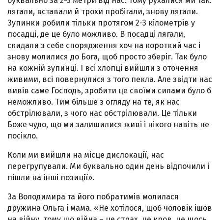
буквально за 2-3 метри від нас. Тому рухалися ми так:
лягали, вставали й трохи пробігали, знову лягали.
Зупинки робили тільки протягом 2-3 кілометрів у
посадці, де це було можливо. В посадці лягали,
скидали з себе спорядження хоч на короткий час і
знову молилися до Бога, щоб просто зберіг. Так було
на кожній зупинці. І всі хлопці вийшли з оточення
живими, всі повернулися з того пекла. Але звідти нас
вивів саме Господь, зробити це своїми силами було б
неможливо. Тим більше з огляду на те, як нас
обстрілювали, з чого нас обстрілювали. Це тільки
Боже чудо, що ми залишилися живі і нікого навіть не
посікло.
Коли ми вийшли на місце дислокації, нас
перегрупували. Ми буквально один день відпочили і
пішли на інші позиції».
За Володимира та його побратимів молилася
дружина Ольга і мама. «Не хотілося, щоб чоловік ішов
на війну, тому що війна – це страх, це кров, це щось