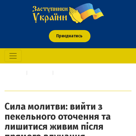
Приєднатись
Головна
Свідчення
Сила молитви: вийти з пекельного оточення та лишитися
живим після прямого влучання авіабомби
Сила молитви: вийти з
пекельного оточення та
лишитися живим після