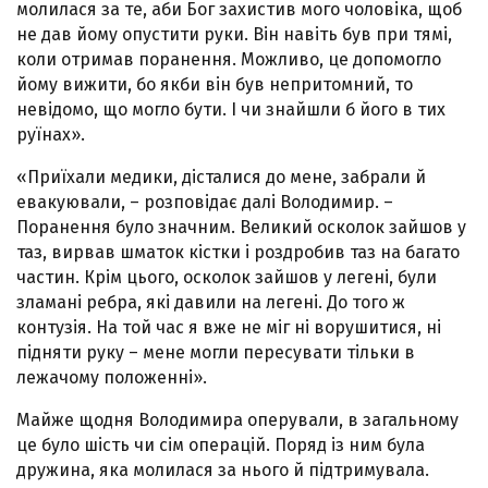
молилася за те, аби Бог захистив мого чоловіка, щоб
не дав йому опустити руки. Він навіть був при тямі,
коли отримав поранення. Можливо, це допомогло
йому вижити, бо якби він був непритомний, то
невідомо, що могло бути. І чи знайшли б його в тих
руїнах».
«Приїхали медики, дісталися до мене, забрали й
евакуювали, – розповідає далі Володимир. –
Поранення було значним. Великий осколок зайшов у
таз, вирвав шматок кістки і роздробив таз на багато
частин. Крім цього, осколок зайшов у легені, були
зламані ребра, які давили на легені. До того ж
контузія. На той час я вже не міг ні ворушитися, ні
підняти руку – мене могли пересувати тільки в
лежачому положенні».
Майже щодня Володимира оперували, в загальному
це було шість чи сім операцій. Поряд із ним була
дружина, яка молилася за нього й підтримувала.