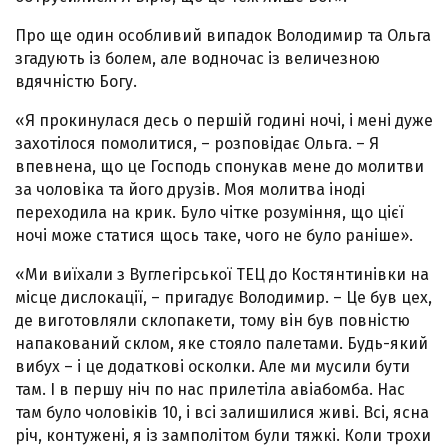
Про ще один особливий випадок Володимир та Ольга
згадують із болем, але водночас із величезною
вдячністю Богу.
«Я прокинулася десь о першій годині ночі, і мені дуже
захотілося помолитися, – розповідає Ольга. – Я
впевнена, що це Господь спонукав мене до молитви
за чоловіка та його друзів. Моя молитва іноді
переходила на крик. Було чітке розуміння, що цієї
ночі може статися щось таке, чого не було раніше».
«Ми виїхали з Вуглегірської ТЕЦ до Костянтинівки на
місце дислокації, – пригадує Володимир. – Це був цех,
де виготовляли склопакети, тому він був повністю
напакований склом, яке стояло палетами. Будь-який
вибух – і це додаткові осколки. Але ми мусили бути
там. І в першу ніч по нас прилетіла авіабомба. Нас
там було чоловіків 10, і всі залишилися живі. Всі, ясна
річ, контужені, я із замполітом були тяжкі. Коли трохи