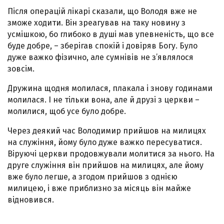
Після операцій лікарі сказали, що Володя вже не
зможе ходити. Він зреагував на таку новину з
усмішкою, бо глибоко в душі мав упевненість, що все
буде добре, – зберігав спокій і довіряв Богу. Було
дуже важко фізично, але сумнівів не з’являлося
зовсім.
Дружина щодня молилася, плакала і знову годинами
молилася. І не тільки вона, але й друзі з церкви –
молилися, щоб усе було добре.
Через деякий час Володимир прийшов на милицях
на служіння, йому було дуже важко пересуватися.
Віруючі церкви продовжували молитися за нього. На
друге служіння він прийшов на милицях, але йому
вже було легше, а згодом прийшов з однією
милицею, і вже приблизно за місяць він майже
відновився.