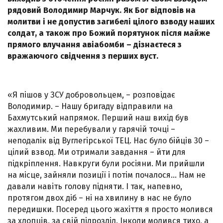
рядовий Володимир Марчук. Як Бог відповів на
молитви і не допустив загибелі цілого взводу наших
солдат, а також про Божий порятунок після майже
прямого влучання авіабомби – дізнаєтеся з
вражаючого свідчення з перших вуст.
«Я пішов у ЗСУ добровольцем, – розповідає
Володимир. – Нашу бригаду відправили на
Бахмутський напрямок. Перший наш вихід був
жахливим. Ми перебували у гарячій точці –
неподалік від Вуглегірської ТЕЦ. Нас було бійців 30 –
цілий взвод. Ми отримали завдання – йти для
підкріплення. Навкруги були росіяни. Ми прийшли
на місце, зайняли позиції і потім почалося… Нам не
давали навіть голову підняти. І так, напевно,
протягом двох діб – ні на хвилину в нас не було
передишки. Посеред цього жахіття я просто молився
за хлопців, за свій підрозділ. Інколи молився тихо, а