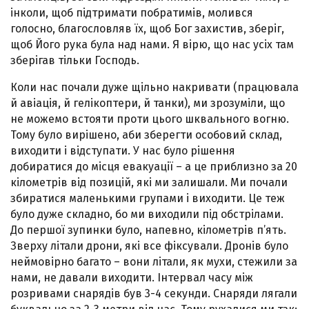
інколи, щоб підтримати побратимів, молився
голосно, благословляв їх, щоб Бог захистив, зберіг,
щоб Його рука була над нами. Я вірю, що нас усіх там
зберігав тільки Господь.
Коли нас почали дуже щільно накривати (працювала
й авіація, й гелікоптери, й танки), ми зрозуміли, що
не можемо встояти проти цього шквального вогню.
Тому було вирішено, аби зберегти особовий склад,
виходити і відступати. У нас було рішення
добиратися до місця евакуації – а це приблизно за 20
кілометрів від позицій, які ми залишали. Ми почали
збиратися маленькими групами і виходити. Це теж
було дуже складно, бо ми виходили під обстрілами.
До першої зупинки було, напевно, кілометрів п’ять.
Зверху літали дрони, які все фіксували. Дронів було
неймовірно багато – вони літали, як мухи, стежили за
нами, не давали виходити. Інтервал часу між
розривами снарядів був 3-4 секунди. Снаряди лягали